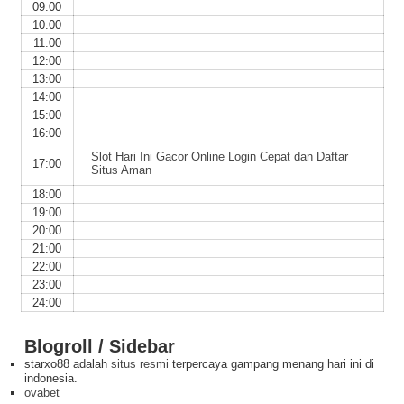
09:00
10:00
11:00
12:00
13:00
14:00
15:00
16:00
Slot Hari Ini Gacor Online Login Cepat dan Daftar
17:00
Situs Aman
18:00
19:00
20:00
21:00
22:00
23:00
24:00
Blogroll / Sidebar
starxo88 adalah
situs resmi
terpercaya gampang menang hari ini di
indonesia.
ovabet