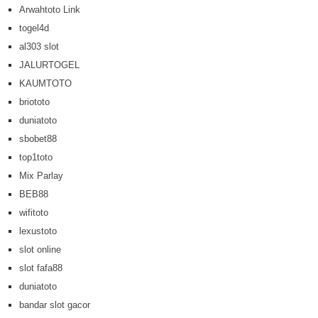
Arwahtoto Link
togel4d
al303 slot
JALURTOGEL
KAUMTOTO
briototo
duniatoto
sbobet88
top1toto
Mix Parlay
BEB88
wifitoto
lexustoto
slot online
slot fafa88
duniatoto
bandar slot gacor