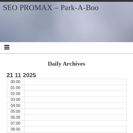
Skip
Skip
Skip
SEO PROMAX – Park-A-Boo
to
to
to
content
BLOCK-
BLOCK-
2
3
Daily Archives
21
11
2025
00:00
01:00
02:00
03:00
04:00
05:00
06:00
07:00
08:00