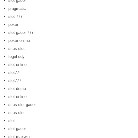
slot gacor
pragmatic
slot 777
poker
slot gacor 777
poker online
situs slot
togel sdy
slot online
slot77
slot777
slot demo
slot online
situs slot gacor
situs slot
slot
slot gacor
slot maxwin