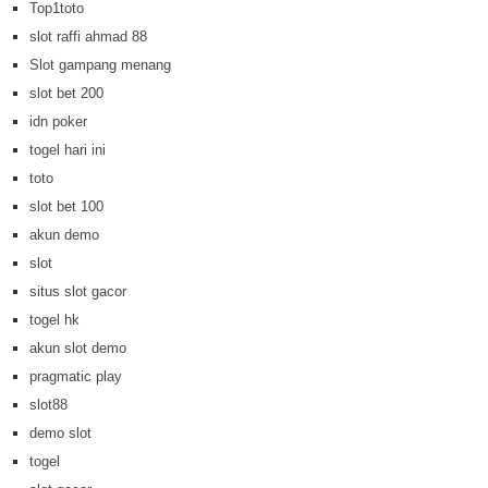
Top1toto
slot raffi ahmad 88
Slot gampang menang
slot bet 200
idn poker
togel hari ini
toto
slot bet 100
akun demo
slot
situs slot gacor
togel hk
akun slot demo
pragmatic play
slot88
demo slot
togel