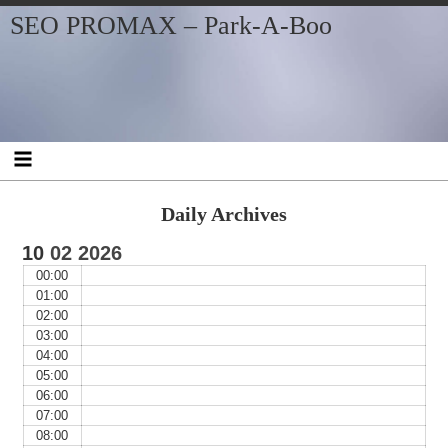
Skip
Skip
Skip
SEO PROMAX – Park-A-Boo
to
to
to
content
BLOCK-
BLOCK-
2
3
Daily Archives
10
02
2026
00:00
01:00
02:00
03:00
04:00
05:00
06:00
07:00
08:00