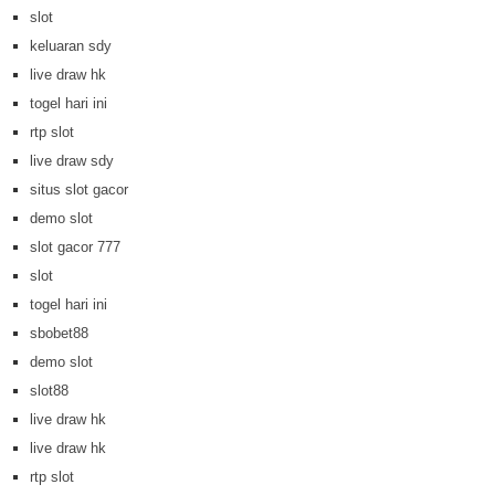
slot
keluaran sdy
live draw hk
togel hari ini
rtp slot
live draw sdy
situs slot gacor
demo slot
slot gacor 777
slot
togel hari ini
sbobet88
demo slot
slot88
live draw hk
live draw hk
rtp slot