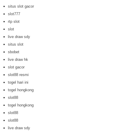
situs slot gacor
slot777
rtp slot
slot
live draw sdy
situs slot
sbobet
live draw hk
slot gacor
slot88 resmi
togel hari ini
togel hongkong
slot88
togel hongkong
slot88
slot88
live draw sdy