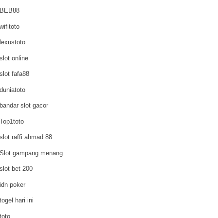
BEB88
wifitoto
lexustoto
slot online
slot fafa88
duniatoto
bandar slot gacor
Top1toto
slot raffi ahmad 88
Slot gampang menang
slot bet 200
idn poker
togel hari ini
toto