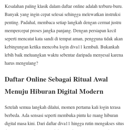
Kesalahan paling klasik dalam daftar online adalah terburu-buru.
Banyak yang ingin cepat selesai sehingga melewatkan instruksi
penting. Padahal, membaca setiap langkah dengan cermat justru
mempercepat proses jangka panjang. Dengan persiapan kecil
seperti mencatat kata sandi di tempat aman, pengguna tidak akan
kebingungan ketika mencoba login diva11 kembali. Bukankah
lebih baik meluangkan waktu sebentar daripada menyesal karena
harus mengulang?
Daftar Online Sebagai Ritual Awal
Menuju Hiburan Digital Modern
Setelah semua langkah dilalui, momen pertama kali login terasa
berbeda. Ada sensasi seperti membuka pintu ke ruang hiburan
digital masa kini. Dari daftar diva11 hingga rutin mengakses situs