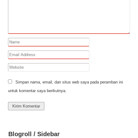
Simpan nama, email, dan situs web saya pada peramban ini
untuk komentar saya berikutnya.
Blogroll / Sidebar