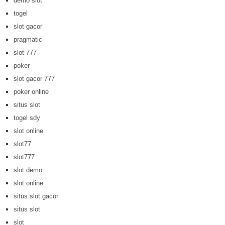
demo slot
togel
slot gacor
pragmatic
slot 777
poker
slot gacor 777
poker online
situs slot
togel sdy
slot online
slot77
slot777
slot demo
slot online
situs slot gacor
situs slot
slot