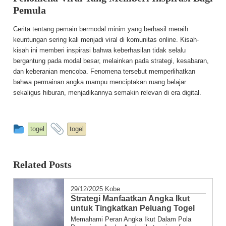
Pemula
Cerita tentang pemain bermodal minim yang berhasil meraih
keuntungan sering kali menjadi viral di komunitas online. Kisah-
kisah ini memberi inspirasi bahwa keberhasilan tidak selalu
bergantung pada modal besar, melainkan pada strategi, kesabaran,
dan keberanian mencoba. Fenomena tersebut memperlihatkan
bahwa permainan angka mampu menciptakan ruang belajar
sekaligus hiburan, menjadikannya semakin relevan di era digital.
This
and
togel
togel
entry
tagged
was
Related Posts
posted
in
29/12/2025
Kobe
Strategi Manfaatkan Angka Ikut
untuk Tingkatkan Peluang Togel
Memahami Peran Angka Ikut Dalam Pola