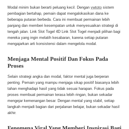
Modal minim bukan berarti peluang kecil. Dengan
vwtoto
sistem
pembagian bertahap, pemain dapat mengalokasikan dana ke
beberapa putaran berbeda. Cara ini membuat permainan lebih
panjang dan memberi kesempatan untuk menyesuaikan strategi di
tengah jalan. Link Slot Togel 4D Link Slot Togel menjadi pilihan bagi
mereka yang ingin melatih kesabaran, karena setiap putaran
mengajarkan arti konsistensi dalam mengelola modal.
Menjaga Mental Positif Dan Fokus Pada
Proses
Selain strategi angka dan modal, faktor mental juga berperan
penting. Pemain yang mampu menjaga sikap positif biasanya lebih
tahan menghadapi hasil yang tidak sesuai harapan. Fokus pada
proses membuat permainan terasa lebih ringan, bukan sekadar
mengejar kemenangan besar. Dengan mental yang stabil, setiap
langkah menjadi bagian dari perjalanan belajar, bukan sekadar hasil
akhir.
Fenomena Viral Yang Memberi Inspirasi Bagi