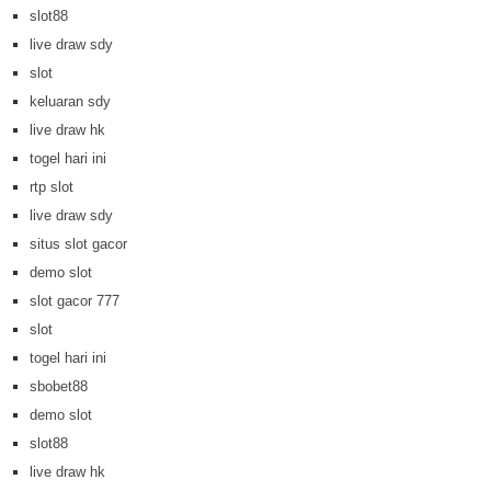
slot88
live draw sdy
slot
keluaran sdy
live draw hk
togel hari ini
rtp slot
live draw sdy
situs slot gacor
demo slot
slot gacor 777
slot
togel hari ini
sbobet88
demo slot
slot88
live draw hk