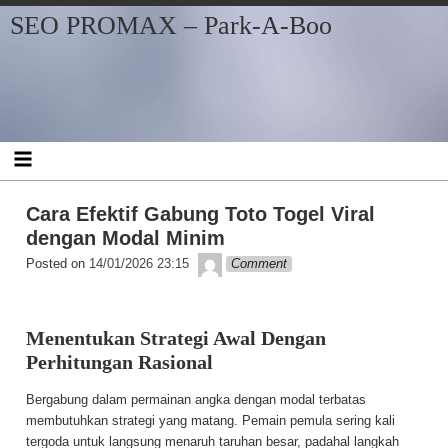
Skip
SEO PROMAX – Park-A-Boo
to
content
Cara Efektif Gabung Toto Togel Viral
dengan Modal Minim
Kobe
Posted on
14/01/2026 23:15
Comment
Menentukan Strategi Awal Dengan
Perhitungan Rasional
Bergabung dalam permainan angka dengan modal terbatas
membutuhkan strategi yang matang. Pemain pemula sering kali
tergoda untuk langsung menaruh taruhan besar, padahal langkah