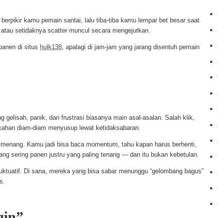
berpikir kamu pemain santai, lalu tiba-tiba kamu lempar bet besar saat
 atau setidaknya scatter muncul secara mengejutkan.
panen di situs
hulk138
, apalagi di jam-jam yang jarang disentuh pemain
elisah, panik, dan frustrasi biasanya main asal-asalan. Salah klik,
rakahan diam-diam menyusup lewat ketidaksabaran.
g menang. Kamu jadi bisa baca momentum, tahu kapan harus berhenti,
yang sering panen justru yang paling tenang — dan itu bukan kebetulan.
fluktuatif. Di sana, mereka yang bisa sabar menunggu “gelombang bagus”
s.
gin”