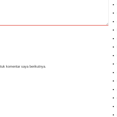
tuk komentar saya berikutnya.