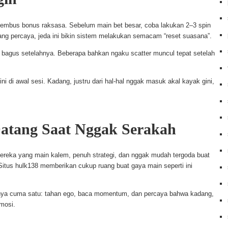
a tembus bonus raksasa. Sebelum main bet besar, coba lakukan 2–3 spin
ang percaya, jeda ini bikin sistem melakukan semacam “reset suasana”.
 bagus setelahnya. Beberapa bahkan ngaku scatter muncul tepat setelah
ni di awal sesi. Kadang, justru dari hal-hal nggak masuk akal kayak gini,
Datang Saat Nggak Serakah
mereka yang main kalem, penuh strategi, dan nggak mudah tergoda buat
. Situs hulk138 memberikan cukup ruang buat gaya main seperti ini
inya cuma satu: tahan ego, baca momentum, dan percaya bahwa kadang,
mosi.