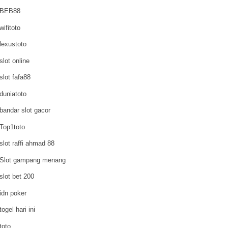
BEB88
wifitoto
lexustoto
slot online
slot fafa88
duniatoto
bandar slot gacor
Top1toto
slot raffi ahmad 88
Slot gampang menang
slot bet 200
idn poker
togel hari ini
toto