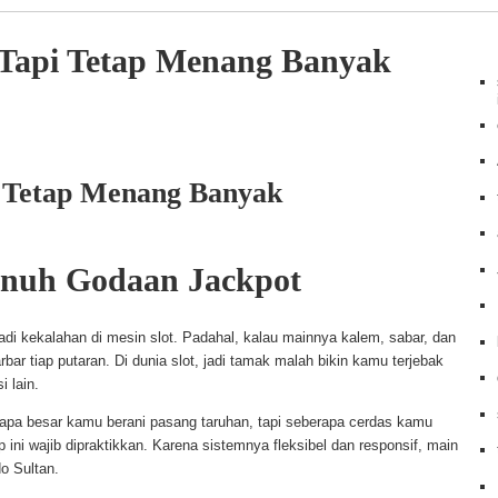
 Tapi Tetap Menang Banyak
i Tetap Menang Banyak
enuh Godaan Jackpot
adi kekalahan di mesin slot. Padahal, kalau mainnya kalem, sabar, dan
barbar tiap putaran. Di dunia slot, jadi tamak malah bikin kamu terjebak
 lain.
rapa besar kamu berani pasang taruhan, tapi seberapa cerdas kamu
ini wajib dipraktikkan. Karena sistemnya fleksibel dan responsif, main
o Sultan.