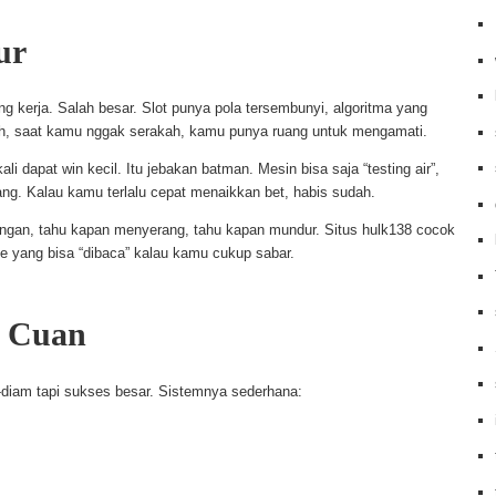
ur
ng kerja. Salah besar. Slot punya pola tersembunyi, algoritma yang
 Nah, saat kamu nggak serakah, kamu punya ruang untuk mengamati.
i dapat win kecil. Itu jebakan batman. Mesin bisa saja “testing air”,
g. Kalau kamu terlalu cepat menaikkan bet, habis sudah.
tungan, tahu kapan menyerang, tahu kapan mundur. Situs hulk138 cocok
e yang bisa “dibaca” kalau kamu cukup sabar.
o Cuan
m-diam tapi sukses besar. Sistemnya sederhana: