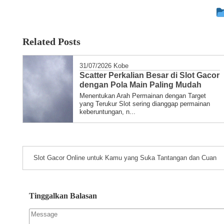
Related Posts
31/07/2026
Kobe
Scatter Perkalian Besar di Slot Gacor
dengan Pola Main Paling Mudah
Menentukan Arah Permainan dengan Target
yang Terukur Slot sering dianggap permainan
keberuntungan, n...
Slot Gacor Online untuk Kamu yang Suka Tantangan dan Cuan
Tinggalkan Balasan