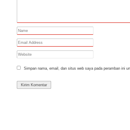
Simpan nama, email, dan situs web saya pada peramban ini un