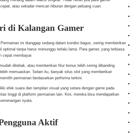
epat, atau sekadar mencari hiburan dengan peluang cuan.
ari di Kalangan Gamer
ama. Permainan ini dianggap sedang dalam kondisi bagus, sering memberikan
 optimal tanpa harus menunggu terlalu lama. Para gamer, yang terbiasa
an cepat membayar.
 mudah ditebak, atau memberikan fitur bonus lebih sering dibanding
 lebih memuaskan. Selain itu, banyak situs slot yang memberikan
 memilih permainan berdasarkan performa terkini.
iliki efek suara dan tampilan visual yang setara dengan game pada
tas tinggi di platform permainan lain. Kini, mereka bisa mendapatkan
 kemenangan nyata.
 Pengguna Aktif