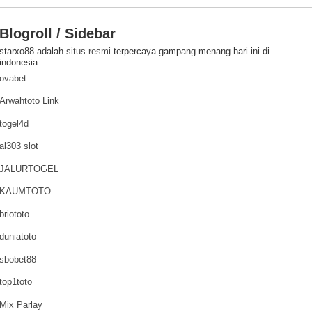
Blogroll / Sidebar
starxo88 adalah
situs resmi
terpercaya gampang menang hari ini di
indonesia.
ovabet
Arwahtoto Link
togel4d
al303 slot
JALURTOGEL
KAUMTOTO
briototo
duniatoto
sbobet88
top1toto
Mix Parlay