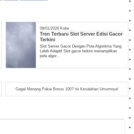
gged
09/01/2026
Kobe
Tren Terbaru Slot Server Edisi Gacor
Terkini
Slot Server Gacor Dengan Pola Algoritma Yang
Lebih Adaptif Slot gacor terkini menampilkan
pola algor...
Gagal Menang Pakai Bonus 100? Ini Kesalahan Umumnya!