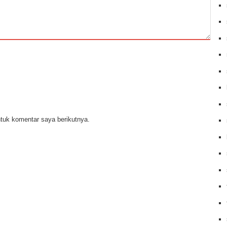
tuk komentar saya berikutnya.