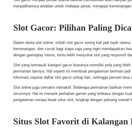
menjadikannya andalan untuk melepas penat, mengejar kemenangan c
Slot Gacor: Pilihan Paling Dic
Dalam dunia slot online, istilah slot gacor sering kali jadi topik ut
kemenangan, dan cocok bagi siapa saja yang ingin mendapatkan hasil
dengan gameplay intens, tentu lebih menyukai slot yang responsif d
Slot yang termasuk kategori gacor biasanya memiliki pola yang lebih
permainan lainnya. Hal seperti ini membuat pengalaman bermain jadi
informasi seputar daftar slot gacor setiap hari, sehingga pemain bisa
Slot online juga semakin interaktif. Beberapa permainan bahkan mem
umumnya. Hal ini menarik perhatian gamer yang terbiasa dengan kuali
pengalaman serupa lewat situs slot, lengkap dengan peluang meraih
Situs Slot Favorit di Kalangan