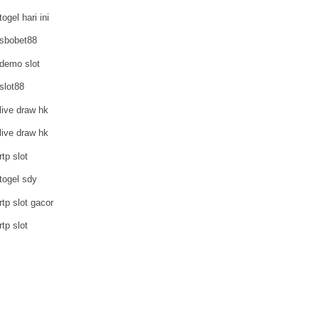
togel hari ini
sbobet88
demo slot
slot88
live draw hk
live draw hk
rtp slot
togel sdy
rtp slot gacor
rtp slot