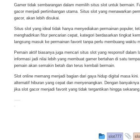
Gamer tidak sembarangan dalam memilih situs slot untuk bermain. Fa
gacor menjadi pertimbangan utama. Situs slot yang menawarkan permai
gacor, akan lebih disukai.
Situs slot yang ideal tidak hanya menyediakan permainan populer, 
menghadirkan fitur pencarian cepat, kategori berdasarkan tingkat ke
langsung masuk ke permainan favorit tanpa perlu membuang waktu me
Pemain aktif biasanya juga mencari situs slot yang responsif dalam
informasi jadi nilai lebih yang membuat gamer bertahan di satu tempat
pemain akan semakin betah dan terus kembali bermain.
Slot online memang menjadi bagian dari gaya hidup digital masa kini
alternatif hiburan yang cepat dan menyenangkan. Dengan banyaknya 
jika slot gacor menjadi favorit yang tidak tergantikan hingga sekarang
This
an
slot777
slo