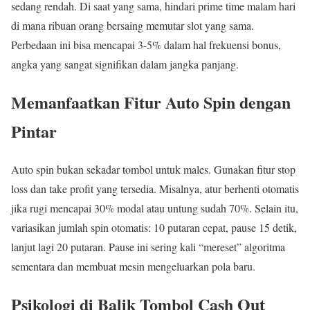
sedang rendah. Di saat yang sama, hindari prime time malam hari
di mana ribuan orang bersaing memutar slot yang sama.
Perbedaan ini bisa mencapai 3-5% dalam hal frekuensi bonus,
angka yang sangat signifikan dalam jangka panjang.
Memanfaatkan Fitur Auto Spin dengan
Pintar
Auto spin bukan sekadar tombol untuk males. Gunakan fitur stop
loss dan take profit yang tersedia. Misalnya, atur berhenti otomatis
jika rugi mencapai 30% modal atau untung sudah 70%. Selain itu,
variasikan jumlah spin otomatis: 10 putaran cepat, pause 15 detik,
lanjut lagi 20 putaran. Pause ini sering kali “mereset” algoritma
sementara dan membuat mesin mengeluarkan pola baru.
Psikologi di Balik Tombol Cash Out