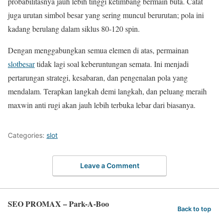
probabilitasnya jauh lebih tinggi ketimbang bermain buta. Catat
juga urutan simbol besar yang sering muncul berurutan; pola ini
kadang berulang dalam siklus 80-120 spin.
Dengan menggabungkan semua elemen di atas, permainan
slotbesar
tidak lagi soal keberuntungan semata. Ini menjadi
pertarungan strategi, kesabaran, dan pengenalan pola yang
mendalam. Terapkan langkah demi langkah, dan peluang meraih
maxwin anti rugi akan jauh lebih terbuka lebar dari biasanya.
Categories:
slot
Leave a Comment
SEO PROMAX – Park-A-Boo
Back to top