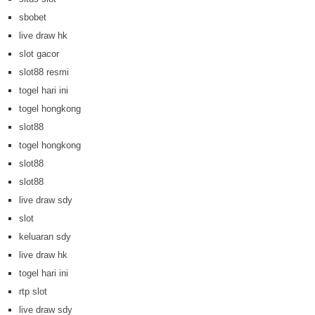
sbobet
live draw hk
slot gacor
slot88 resmi
togel hari ini
togel hongkong
slot88
togel hongkong
slot88
slot88
live draw sdy
slot
keluaran sdy
live draw hk
togel hari ini
rtp slot
live draw sdy