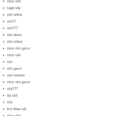
situs slot
togel sdy
slot online
slot77
slot777
slot demo
slot online
situs slot gacor
situs slot
slot
slot gacor
slot maxwin
situs slot gacor
slot777
rtp slot
slot
live draw sdy
situs slot