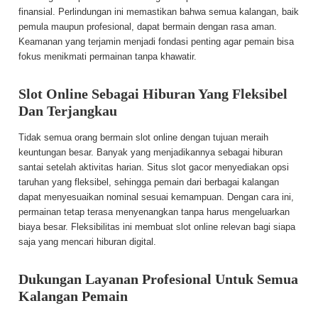
finansial. Perlindungan ini memastikan bahwa semua kalangan, baik
pemula maupun profesional, dapat bermain dengan rasa aman.
Keamanan yang terjamin menjadi fondasi penting agar pemain bisa
fokus menikmati permainan tanpa khawatir.
Slot Online Sebagai Hiburan Yang Fleksibel
Dan Terjangkau
Tidak semua orang bermain slot online dengan tujuan meraih
keuntungan besar. Banyak yang menjadikannya sebagai hiburan
santai setelah aktivitas harian. Situs slot gacor menyediakan opsi
taruhan yang fleksibel, sehingga pemain dari berbagai kalangan
dapat menyesuaikan nominal sesuai kemampuan. Dengan cara ini,
permainan tetap terasa menyenangkan tanpa harus mengeluarkan
biaya besar. Fleksibilitas ini membuat slot online relevan bagi siapa
saja yang mencari hiburan digital.
Dukungan Layanan Profesional Untuk Semua
Kalangan Pemain