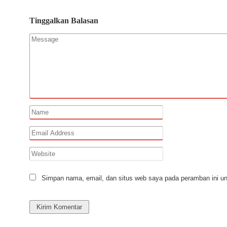
Tinggalkan Balasan
Simpan nama, email, dan situs web saya pada peramban ini un