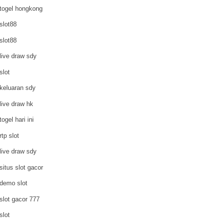
togel hongkong
slot88
slot88
live draw sdy
slot
keluaran sdy
live draw hk
togel hari ini
rtp slot
live draw sdy
situs slot gacor
demo slot
slot gacor 777
slot