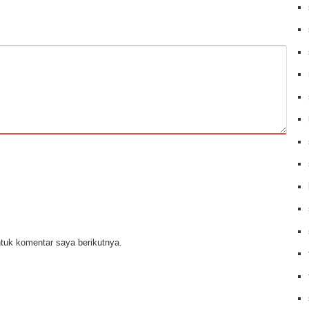
tuk komentar saya berikutnya.