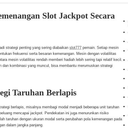
menangan Slot Jackpot Secara
i strategi penting yang sering diabaikan
slot777
pemain. Setiap mesin
entukan frekuensi serta besaran kemenangan. Mesin dengan volatilitas
a mesin volatilitas rendah memberi hadiah lebih sering tapi relatif kecil.
ran dan kombinasi yang muncul, bisa membantu merumuskan strategi
egi Taruhan Berlapis
ategi berlapis, misalnya membagi modal menjadi beberapa unit taruhan
eluang mencapai jackpot. Pendekatan ini juga menurunkan risiko
mlah taruhan dengan ukuran modal serta perubahan pola kemenangan pada
an dalam jangka panjang.