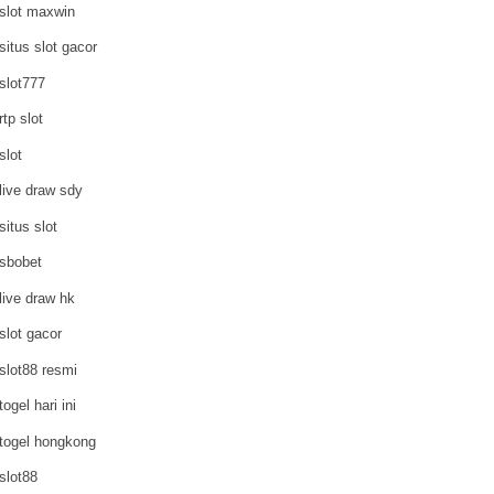
slot maxwin
situs slot gacor
slot777
rtp slot
slot
live draw sdy
situs slot
sbobet
live draw hk
slot gacor
slot88 resmi
togel hari ini
togel hongkong
slot88