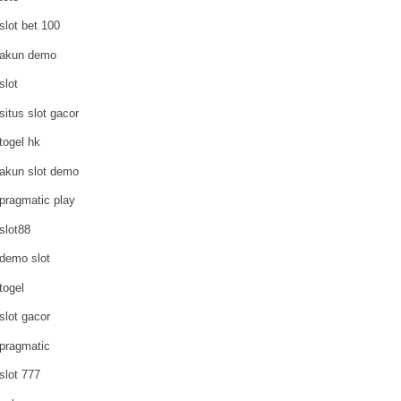
slot bet 100
akun demo
slot
situs slot gacor
togel hk
akun slot demo
pragmatic play
slot88
demo slot
togel
slot gacor
pragmatic
slot 777