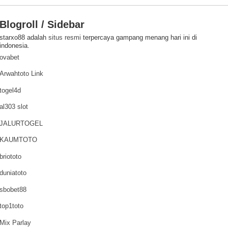
Blogroll / Sidebar
starxo88 adalah
situs resmi
terpercaya gampang menang hari ini di
indonesia.
ovabet
Arwahtoto Link
togel4d
al303 slot
JALURTOGEL
KAUMTOTO
briototo
duniatoto
sbobet88
top1toto
Mix Parlay