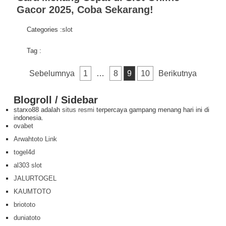
Gacor 2025, Coba Sekarang!
Categories :
slot
Tag :
Paginasi
Sebelumnya
1
…
8
9
10
Berikutnya
pos
Blogroll / Sidebar
starxo88 adalah
situs resmi
terpercaya gampang menang hari ini di
indonesia.
ovabet
Arwahtoto Link
togel4d
al303 slot
JALURTOGEL
KAUMTOTO
briototo
duniatoto