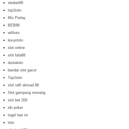
sbobet88
top1toto
Mix Parlay
BEB88
wifitoto
lexustoto
slot online
slot fafa88
duniatoto
bandar slot gacor
Top1toto
slot raffi ahmad 88
Slot gampang menang
slot bet 200
idn poker
togel hari ini
toto