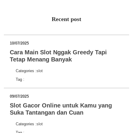
Recent post
10/07/2025
Cara Main Slot Nggak Greedy Tapi
Tetap Menang Banyak
Categories :
slot
Tag :
09/07/2025
Slot Gacor Online untuk Kamu yang
Suka Tantangan dan Cuan
Categories :
slot
Tag :