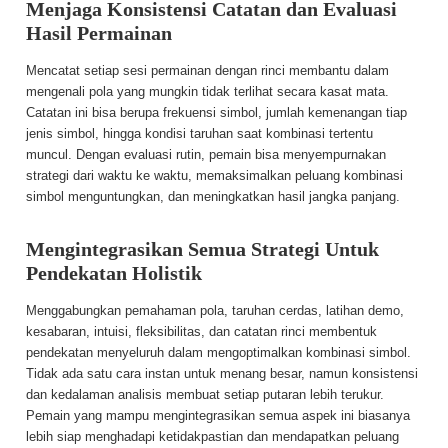
Menjaga Konsistensi Catatan dan Evaluasi
Hasil Permainan
Mencatat setiap sesi permainan dengan rinci membantu dalam
mengenali pola yang mungkin tidak terlihat secara kasat mata.
Catatan ini bisa berupa frekuensi simbol, jumlah kemenangan tiap
jenis simbol, hingga kondisi taruhan saat kombinasi tertentu
muncul. Dengan evaluasi rutin, pemain bisa menyempurnakan
strategi dari waktu ke waktu, memaksimalkan peluang kombinasi
simbol menguntungkan, dan meningkatkan hasil jangka panjang.
Mengintegrasikan Semua Strategi Untuk
Pendekatan Holistik
Menggabungkan pemahaman pola, taruhan cerdas, latihan demo,
kesabaran, intuisi, fleksibilitas, dan catatan rinci membentuk
pendekatan menyeluruh dalam mengoptimalkan kombinasi simbol.
Tidak ada satu cara instan untuk menang besar, namun konsistensi
dan kedalaman analisis membuat setiap putaran lebih terukur.
Pemain yang mampu mengintegrasikan semua aspek ini biasanya
lebih siap menghadapi ketidakpastian dan mendapatkan peluang