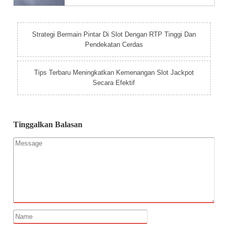
Strategi Bermain Pintar Di Slot Dengan RTP Tinggi Dan
Pendekatan Cerdas
Tips Terbaru Meningkatkan Kemenangan Slot Jackpot
Secara Efektif
Tinggalkan Balasan