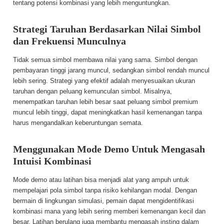
tentang potensi kombinasi yang lebih menguntungkan.
Strategi Taruhan Berdasarkan Nilai Simbol
dan Frekuensi Munculnya
Tidak semua simbol membawa nilai yang sama. Simbol dengan
pembayaran tinggi jarang muncul, sedangkan simbol rendah muncul
lebih sering. Strategi yang efektif adalah menyesuaikan ukuran
taruhan dengan peluang kemunculan simbol. Misalnya,
menempatkan taruhan lebih besar saat peluang simbol premium
muncul lebih tinggi, dapat meningkatkan hasil kemenangan tanpa
harus mengandalkan keberuntungan semata.
Menggunakan Mode Demo Untuk Mengasah
Intuisi Kombinasi
Mode demo atau latihan bisa menjadi alat yang ampuh untuk
mempelajari pola simbol tanpa risiko kehilangan modal. Dengan
bermain di lingkungan simulasi, pemain dapat mengidentifikasi
kombinasi mana yang lebih sering memberi kemenangan kecil dan
besar. Latihan berulang juga membantu mengasah insting dalam