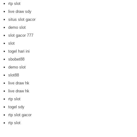
rtp slot
live draw sdy
situs slot gacor
demo slot
slot gacor 777
slot
togel hari ini
sbobet88
demo slot
slot88
live draw hk
live draw hk
rtp slot
togel sdy
rtp slot gacor
rtp slot