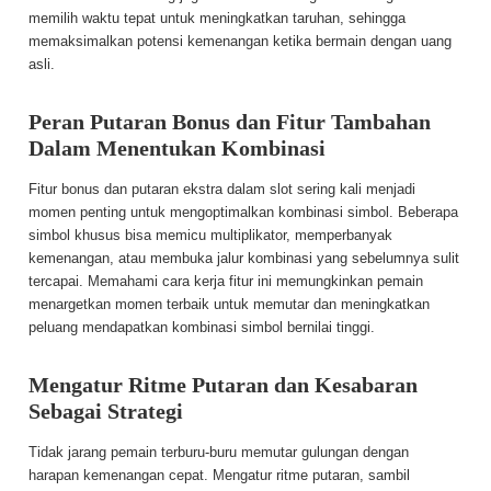
memilih waktu tepat untuk meningkatkan taruhan, sehingga
memaksimalkan potensi kemenangan ketika bermain dengan uang
asli.
Peran Putaran Bonus dan Fitur Tambahan
Dalam Menentukan Kombinasi
Fitur bonus dan putaran ekstra dalam slot sering kali menjadi
momen penting untuk mengoptimalkan kombinasi simbol. Beberapa
simbol khusus bisa memicu multiplikator, memperbanyak
kemenangan, atau membuka jalur kombinasi yang sebelumnya sulit
tercapai. Memahami cara kerja fitur ini memungkinkan pemain
menargetkan momen terbaik untuk memutar dan meningkatkan
peluang mendapatkan kombinasi simbol bernilai tinggi.
Mengatur Ritme Putaran dan Kesabaran
Sebagai Strategi
Tidak jarang pemain terburu-buru memutar gulungan dengan
harapan kemenangan cepat. Mengatur ritme putaran, sambil