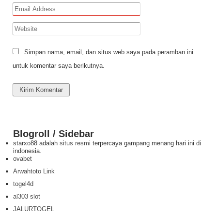
Simpan nama, email, dan situs web saya pada peramban ini
untuk komentar saya berikutnya.
Blogroll / Sidebar
starxo88 adalah
situs resmi
terpercaya gampang menang hari ini di
indonesia.
ovabet
Arwahtoto Link
togel4d
al303 slot
JALURTOGEL