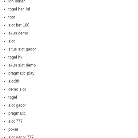
idn poker
togel hari ini
toto
slot bet 100
akun demo
slot
situs slot gacor
togel hk
akun slot demo
pragmatic play
slot88
demo slot
togel
slot gacor
pragmatic
slot 777
poker
slot gacor 777