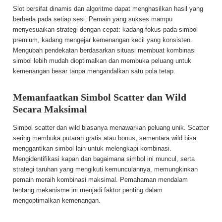
Slot bersifat dinamis dan algoritme dapat menghasilkan hasil yang
berbeda pada setiap sesi. Pemain yang sukses mampu
menyesuaikan strategi dengan cepat: kadang fokus pada simbol
premium, kadang mengejar kemenangan kecil yang konsisten.
Mengubah pendekatan berdasarkan situasi membuat kombinasi
simbol lebih mudah dioptimalkan dan membuka peluang untuk
kemenangan besar tanpa mengandalkan satu pola tetap.
Memanfaatkan Simbol Scatter dan Wild
Secara Maksimal
Simbol scatter dan wild biasanya menawarkan peluang unik. Scatter
sering membuka putaran gratis atau bonus, sementara wild bisa
menggantikan simbol lain untuk melengkapi kombinasi.
Mengidentifikasi kapan dan bagaimana simbol ini muncul, serta
strategi taruhan yang mengikuti kemunculannya, memungkinkan
pemain meraih kombinasi maksimal. Pemahaman mendalam
tentang mekanisme ini menjadi faktor penting dalam
mengoptimalkan kemenangan.