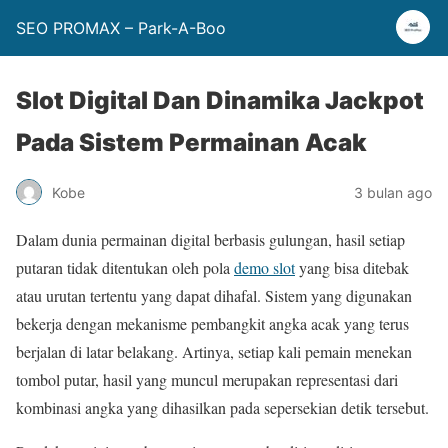
SEO PROMAX – Park-A-Boo
Slot Digital Dan Dinamika Jackpot
Pada Sistem Permainan Acak
Kobe
3 bulan ago
Dalam dunia permainan digital berbasis gulungan, hasil setiap
putaran tidak ditentukan oleh pola
demo slot
yang bisa ditebak
atau urutan tertentu yang dapat dihafal. Sistem yang digunakan
bekerja dengan mekanisme pembangkit angka acak yang terus
berjalan di latar belakang. Artinya, setiap kali pemain menekan
tombol putar, hasil yang muncul merupakan representasi dari
kombinasi angka yang dihasilkan pada sepersekian detik tersebut.