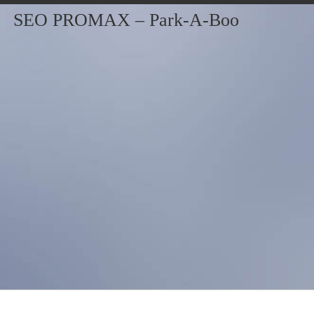
SEO PROMAX – Park-A-Boo
Primary