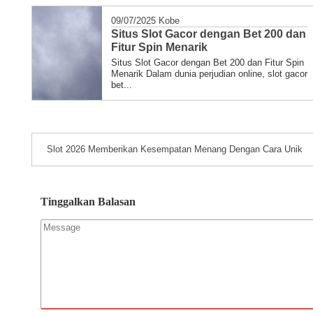
09/07/2025
Kobe
Situs Slot Gacor dengan Bet 200 dan
Fitur Spin Menarik
Situs Slot Gacor dengan Bet 200 dan Fitur Spin
Menarik Dalam dunia perjudian online, slot gacor
bet...
Slot 2026 Memberikan Kesempatan Menang Dengan Cara Unik
Tinggalkan Balasan