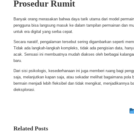
Prosedur Rumit
Banyak orang merasakan bahwa daya tarik utama dari model permaina
pengguna bisa langsung masuk ke dalam tampilan permainan dan mula
untuk era digital yang serba cepat.
Secara naratif, pengalaman tersebut sering digambarkan seperti memb
Tidak ada langkah-langkah kompleks, tidak ada pengisian data, hany
acak. Sensasi ini membuatnya mudah diakses oleh berbagai kalang
baru.
Dari sisi psikologis, kesederhanaan ini juga memberi ruang bagi pe
saja, melanjutkan kapan saja, atau sekadar melihat bagaimana pola 
bermain menjadi lebih fleksibel dan tidak mengikat, menjadikannya ba
dieksplorasi.
Related Posts