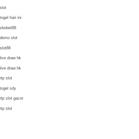
slot
togel hari ini
sbobet88
demo slot
slot88
live draw hk
live draw hk
rtp slot
togel sdy
rtp slot gacor
rtp slot