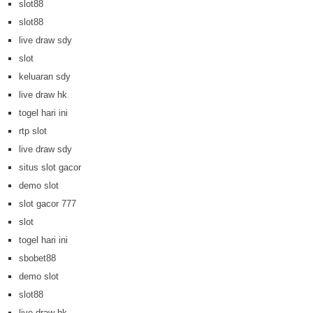
slot88
slot88
live draw sdy
slot
keluaran sdy
live draw hk
togel hari ini
rtp slot
live draw sdy
situs slot gacor
demo slot
slot gacor 777
slot
togel hari ini
sbobet88
demo slot
slot88
live draw hk