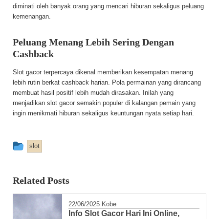
diminati oleh banyak orang yang mencari hiburan sekaligus peluang
kemenangan.
Peluang Menang Lebih Sering Dengan
Cashback
Slot gacor terpercaya dikenal memberikan kesempatan menang
lebih rutin berkat cashback harian. Pola permainan yang dirancang
membuat hasil positif lebih mudah dirasakan. Inilah yang
menjadikan slot gacor semakin populer di kalangan pemain yang
ingin menikmati hiburan sekaligus keuntungan nyata setiap hari.
This
slot
entry
was
Related Posts
posted
in
22/06/2025
Kobe
Info Slot Gacor Hari Ini Online,