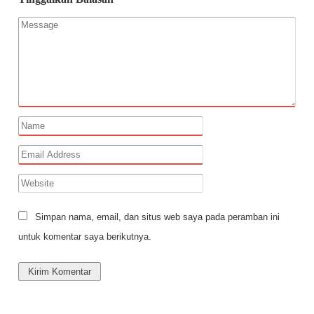
Simpan nama, email, dan situs web saya pada peramban ini
untuk komentar saya berikutnya.