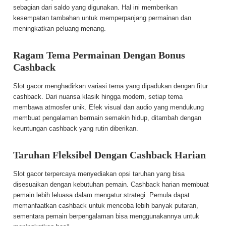
sebagian dari saldo yang digunakan. Hal ini memberikan
kesempatan tambahan untuk memperpanjang permainan dan
meningkatkan peluang menang.
Ragam Tema Permainan Dengan Bonus
Cashback
Slot gacor menghadirkan variasi tema yang dipadukan dengan fitur
cashback. Dari nuansa klasik hingga modern, setiap tema
membawa atmosfer unik. Efek visual dan audio yang mendukung
membuat pengalaman bermain semakin hidup, ditambah dengan
keuntungan cashback yang rutin diberikan.
Taruhan Fleksibel Dengan Cashback Harian
Slot gacor terpercaya menyediakan opsi taruhan yang bisa
disesuaikan dengan kebutuhan pemain. Cashback harian membuat
pemain lebih leluasa dalam mengatur strategi. Pemula dapat
memanfaatkan cashback untuk mencoba lebih banyak putaran,
sementara pemain berpengalaman bisa menggunakannya untuk