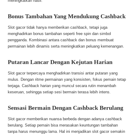
meningkatkan hasil.
Bonus Tambahan Yang Mendukung Cashback
Slot gacor tidak hanya memberikan cashback, tetapi juga
menghadirkan bonus tambahan seperti free spin dan simbol
pengganda. Kombinasi antara cashback dan bonus membuat
permainan lebih dinamis serta meningkatkan peluang kemenangan.
Putaran Lancar Dengan Kejutan Harian
Slot gacor terpercaya menghadirkan transisi antar putaran yang
mulus. Dengan ritme permainan yang konsisten, fokus pemain tetap
terjaga. Cashback harian yang muncul secara rutin menambah
keseruan, sehingga setiap sesi bermain terasa lebih intens.
Sensasi Bermain Dengan Cashback Berulang
Slot gacor memberikan nuansa berbeda dengan adanya cashback
berulang. Setiap pemain bisa merasakan keuntungan tambahan
tanpa harus menunggu lama. Hal ini menjadikan slot gacor semakin